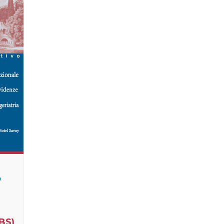
P
BS)