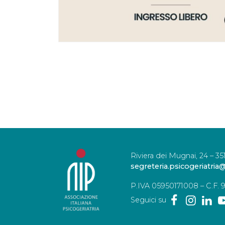
Riviera dei Mugnai, 24 – 3
segreteria.psicogeriatri
P.IVA 05950171008 – C.F. 
Seguici su