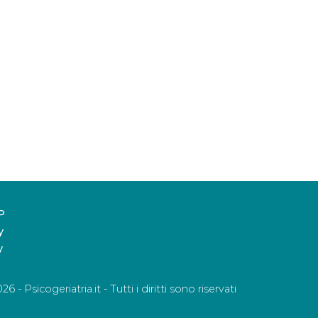
IP
y
y
 - Psicogeriatria.it - Tutti i diritti sono riservati