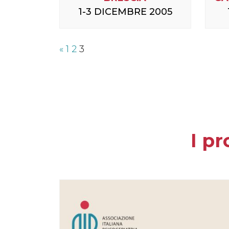
1-3 DICEMBRE 2005
Paginazione
«
1
2
3
degli
articoli
I p
NOSI E