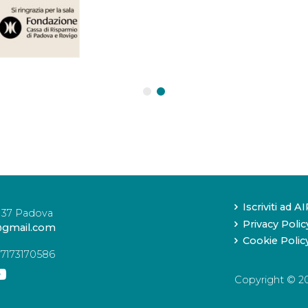
Iscriviti ad A
5137 Padova
Privacy Polic
a@gmail.com
Cookie Polic
97173170586
Copyright © 2026