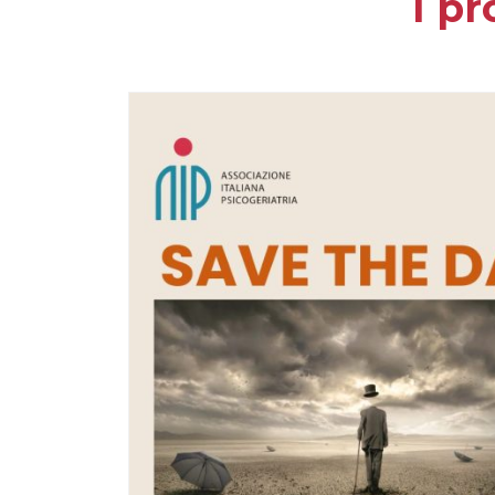
I p
NOSI E